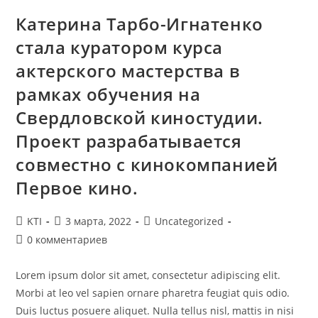
Разрабатывается
Совместно
Катерина Тарбо-Игнатенко
С
Кинокомпанией
стала куратором курса
Первое
Кино.
актерского мастерства в
рамках обучения на
Свердловской киностудии.
Проект разрабатывается
совместно с кинокомпанией
Первое кино.
Автор
Запись
Рубрика
KTI
3 марта, 2022
Uncategorized
записи:
опубликована:
записи:
Комментарии
0 комментариев
к
записи:
Lorem ipsum dolor sit amet, consectetur adipiscing elit.
Morbi at leo vel sapien ornare pharetra feugiat quis odio.
Duis luctus posuere aliquet. Nulla tellus nisl, mattis in nisi