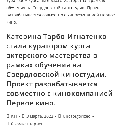
Рамках
Обучения
На
Свердловской
Киностудии.
Проект
Разрабатывается
Совместно
Катерина Тарбо-Игнатенко
С
Кинокомпанией
стала куратором курса
Первое
Кино.
актерского мастерства в
рамках обучения на
Свердловской киностудии.
Проект разрабатывается
совместно с кинокомпанией
Первое кино.
Автор
Запись
Рубрика
KTI
3 марта, 2022
Uncategorized
записи:
опубликована:
записи:
Комментарии
0 комментариев