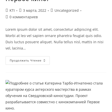
Автор
Запись
Рубрика
KTI
3 марта, 2022
Uncategorized
записи:
опубликована:
записи:
Комментарии
0 комментариев
к
записи:
Lorem ipsum dolor sit amet, consectetur adipiscing elit.
Morbi at leo vel sapien ornare pharetra feugiat quis odio.
Duis luctus posuere aliquet. Nulla tellus nisl, mattis in nisi
vel, lacinia…
Катерина
Продолжить Чтение
Тарбо-
Игнатенко
Стала
Куратором
Курса
Актерского
Мастерства
В
Рамках
Обучения
На
Свердловской
Киностудии.
Проект