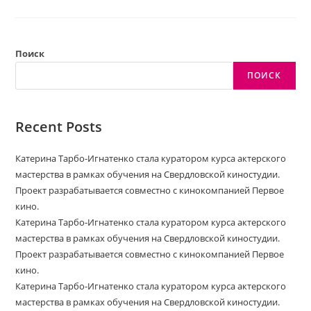
Игнатенко
Стала
Куратором
Курса
Актерского
Мастерства
Поиск
В
Рамках
ПОИСК
Обучения
На
Свердловской
Киностудии.
Проект
Recent Posts
Разрабатывается
Совместно
С
Катерина Тарбо-Игнатенко стала куратором курса актерского
Кинокомпанией
Первое
мастерства в рамках обучения на Свердловской киностудии.
Кино.
Проект разрабатывается совместно с кинокомпанией Первое
кино.
Катерина Тарбо-Игнатенко стала куратором курса актерского
мастерства в рамках обучения на Свердловской киностудии.
Проект разрабатывается совместно с кинокомпанией Первое
кино.
Катерина Тарбо-Игнатенко стала куратором курса актерского
мастерства в рамках обучения на Свердловской киностудии.