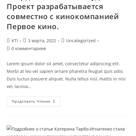
Проект разрабатывается
совместно с кинокомпанией
Первое кино.
Автор
Запись
Рубрика
KTI
3 марта, 2022
Uncategorized
записи:
опубликована:
записи:
Комментарии
0 комментариев
к
записи:
Lorem ipsum dolor sit amet, consectetur adipiscing elit.
Morbi at leo vel sapien ornare pharetra feugiat quis odio.
Duis luctus posuere aliquet. Nulla tellus nisl, mattis in nisi
vel, lacinia…
Катерина
Продолжить Чтение
Тарбо-
Игнатенко
Стала
Куратором
Курса
Актерского
Мастерства
В