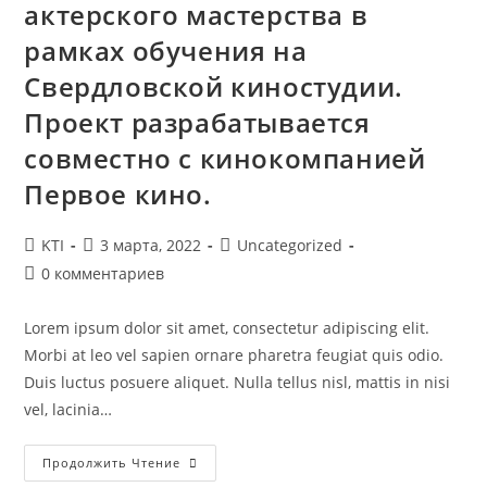
актерского мастерства в
рамках обучения на
Свердловской киностудии.
Проект разрабатывается
совместно с кинокомпанией
Первое кино.
Автор
Запись
Рубрика
KTI
3 марта, 2022
Uncategorized
записи:
опубликована:
записи:
Комментарии
0 комментариев
к
записи:
Lorem ipsum dolor sit amet, consectetur adipiscing elit.
Morbi at leo vel sapien ornare pharetra feugiat quis odio.
Duis luctus posuere aliquet. Nulla tellus nisl, mattis in nisi
vel, lacinia…
Катерина
Продолжить Чтение
Тарбо-