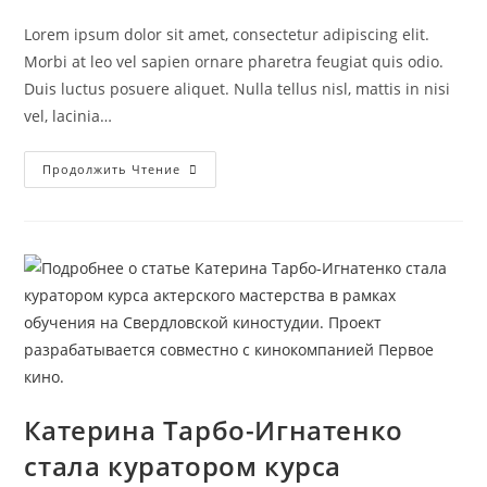
к
записи:
Lorem ipsum dolor sit amet, consectetur adipiscing elit.
Morbi at leo vel sapien ornare pharetra feugiat quis odio.
Duis luctus posuere aliquet. Nulla tellus nisl, mattis in nisi
vel, lacinia…
Катерина
Продолжить Чтение
Тарбо-
Игнатенко
Стала
Куратором
Курса
Актерского
Мастерства
В
Рамках
Обучения
На
Свердловской
Киностудии.
Проект
Разрабатывается
Совместно
Катерина Тарбо-Игнатенко
С
Кинокомпанией
стала куратором курса
Первое
Кино.