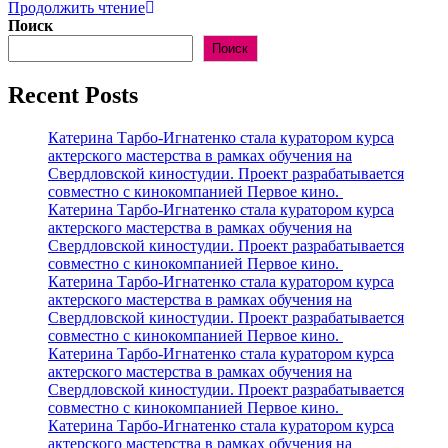
Катерина
Продолжить чтение
Тарбо-
Поиск
Игнатенко
Поиск
стала
куратором
Recent Posts
курса
актерского
мастерства
Катерина Тарбо-Игнатенко стала куратором курса
в
актерского мастерства в рамках обучения на
рамках
Свердловской киностудии. Проект разрабатывается
обучения
совместно с кинокомпанией Первое кино.
на
Катерина Тарбо-Игнатенко стала куратором курса
Свердловской
актерского мастерства в рамках обучения на
киностудии.
Свердловской киностудии. Проект разрабатывается
Проект
совместно с кинокомпанией Первое кино.
разрабатывается
Катерина Тарбо-Игнатенко стала куратором курса
совместно
актерского мастерства в рамках обучения на
с
Свердловской киностудии. Проект разрабатывается
кинокомпанией
совместно с кинокомпанией Первое кино.
Первое
Катерина Тарбо-Игнатенко стала куратором курса
кино.
актерского мастерства в рамках обучения на
Свердловской киностудии. Проект разрабатывается
совместно с кинокомпанией Первое кино.
Катерина Тарбо-Игнатенко стала куратором курса
актерского мастерства в рамках обучения на