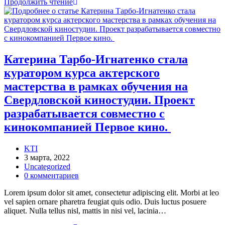
Катерина
Продолжить чтение
Тарбо-
Игнатенко
стала
куратором
курса
актерского
Катерина Тарбо-Игнатенко стала
мастерства
куратором курса актерского
в
рамках
мастерства в рамках обучения на
обучения
Свердловской киностудии. Проект
на
Свердловской
разрабатывается совместно с
киностудии.
кинокомпанией Первое кино.
Проект
разрабатывается
совместно
Автор
KTI
с
записи:
Запись
3 марта, 2022
кинокомпанией
опубликована:
Рубрика
Uncategorized
Первое
записи:
Комментарии
0 комментариев
кино.
к
Lorem ipsum dolor sit amet, consectetur adipiscing elit. Morbi at leo
записи:
vel sapien ornare pharetra feugiat quis odio. Duis luctus posuere
aliquet. Nulla tellus nisl, mattis in nisi vel, lacinia…