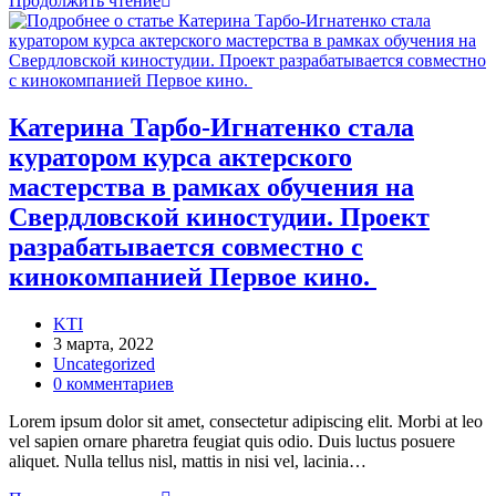
Продолжить чтение
Тарбо-
Игнатенко
стала
куратором
курса
актерского
Катерина Тарбо-Игнатенко стала
мастерства
куратором курса актерского
в
рамках
мастерства в рамках обучения на
обучения
Свердловской киностудии. Проект
на
Свердловской
разрабатывается совместно с
киностудии.
кинокомпанией Первое кино.
Проект
разрабатывается
совместно
Автор
KTI
с
записи:
Запись
3 марта, 2022
кинокомпанией
опубликована:
Рубрика
Uncategorized
Первое
записи:
Комментарии
0 комментариев
кино.
к
Lorem ipsum dolor sit amet, consectetur adipiscing elit. Morbi at leo
записи:
vel sapien ornare pharetra feugiat quis odio. Duis luctus posuere
aliquet. Nulla tellus nisl, mattis in nisi vel, lacinia…