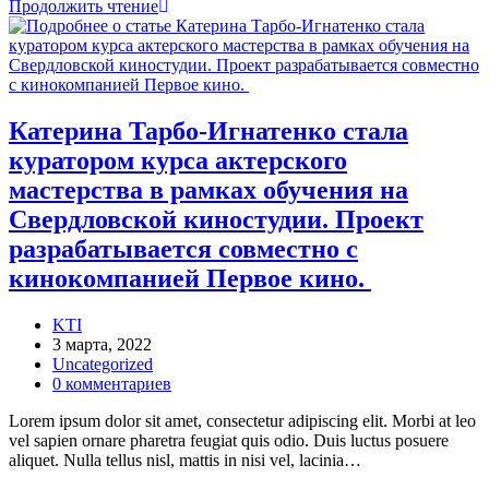
Катерина
Продолжить чтение
Тарбо-
Игнатенко
стала
куратором
курса
актерского
Катерина Тарбо-Игнатенко стала
мастерства
куратором курса актерского
в
рамках
мастерства в рамках обучения на
обучения
Свердловской киностудии. Проект
на
Свердловской
разрабатывается совместно с
киностудии.
кинокомпанией Первое кино.
Проект
разрабатывается
совместно
Автор
KTI
с
записи:
Запись
3 марта, 2022
кинокомпанией
опубликована:
Рубрика
Uncategorized
Первое
записи:
Комментарии
0 комментариев
кино.
к
Lorem ipsum dolor sit amet, consectetur adipiscing elit. Morbi at leo
записи:
vel sapien ornare pharetra feugiat quis odio. Duis luctus posuere
aliquet. Nulla tellus nisl, mattis in nisi vel, lacinia…