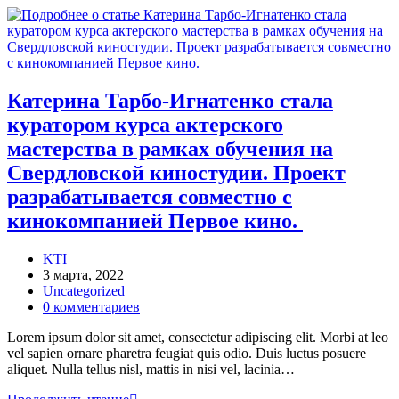
Перейти
к
содержимому
Катерина Тарбо-Игнатенко стала
куратором курса актерского
мастерства в рамках обучения на
Свердловской киностудии. Проект
разрабатывается совместно с
кинокомпанией Первое кино.
Автор
KTI
записи:
Запись
3 марта, 2022
опубликована:
Рубрика
Uncategorized
записи:
Комментарии
0 комментариев
к
Lorem ipsum dolor sit amet, consectetur adipiscing elit. Morbi at leo
записи:
vel sapien ornare pharetra feugiat quis odio. Duis luctus posuere
aliquet. Nulla tellus nisl, mattis in nisi vel, lacinia…
Катерина