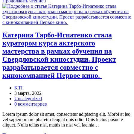
Катерина
Продолжить чтение
Тарбо-
Игнатенко
стала
куратором
курса
актерского
Катерина Тарбо-Игнатенко стала
мастерства
куратором курса актерского
в
рамках
мастерства в рамках обучения на
обучения
Свердловской киностудии. Проект
на
Свердловской
разрабатывается совместно с
киностудии.
кинокомпанией Первое кино.
Проект
разрабатывается
совместно
Автор
KTI
с
записи:
Запись
3 марта, 2022
кинокомпанией
опубликована:
Рубрика
Uncategorized
Первое
записи:
Комментарии
0 комментариев
кино.
к
Lorem ipsum dolor sit amet, consectetur adipiscing elit. Morbi at leo
записи:
vel sapien ornare pharetra feugiat quis odio. Duis luctus posuere
aliquet. Nulla tellus nisl, mattis in nisi vel, lacinia…