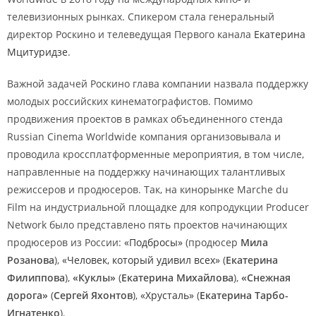
телевизионных рынках. Спикером стала генеральный
директор Роскино и телеведущая Первого канала
Екатерина
Мцитуридзе
.
Важной задачей Роскино глава компании назвала поддержку
молодых российских кинематографистов. Помимо
продвижения проектов в рамках объединенного стенда
Russian Cinema Worldwide компания организовывала и
проводила кроссплатформенные мероприятия, в том числе,
направленные на поддержку начинающих талантливых
режиссеров и продюсеров. Так, на кинорынке Marche du
Film на индустриальной площадке для копродукции Producer
Network было представлено пять проектов начинающих
продюсеров из России:
«Подбросы»
(продюсер
Мила
Розанова
),
«Человек, который удивил всех»
(
Екатерина
Филиппова
),
«Куклы»
(
Екатерина Михайлова
),
«Снежная
дорога»
(
Сергей Яхонтов
),
«Хрусталь»
(
Екатерина Тарбо-
Игнатенко
).